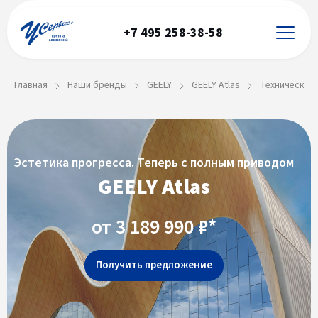
+7 495 258-38-58
Главная
Наши бренды
GEELY
GEELY Atlas
Технические
Эстетика прогресса. Теперь с полным приводом
GEELY Atlas
от 3 189 990 ₽*
Получить предложение