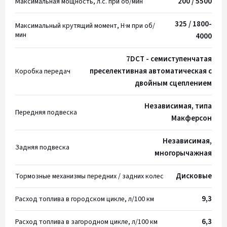
200 / 5500
Максимальная мощность, л.с. при об/мин
325 / 1800-
Максимальный крутящий момент, Н·м при об/
мин
4000
7DCT - семиступенчатая
преселективная автоматическая с
Коробка передач
двойным сцеплением
Независимая, типа
Передняя подвеска
Макферсон
Независимая,
Задняя подвеска
многорычажная
Дисковые
Тормозные механизмы передних / задних колес
9,3
Расход топлива в городском цикле, л/100 км
6,3
Расход топлива в загородном цикле, л/100 км