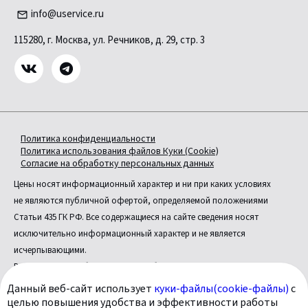
info@uservice.ru
115280, г. Москва, ул. Речников, д. 29, стр. 3
Политика конфиденциальности
Политика использования файлов Куки (Cookie)
Согласие на обработку персональных данных
Цены носят информационный характер и ни при каких условиях
не являются публичной офертой, определяемой положениями
Статьи 435 ГК РФ. Все содержащиеся на сайте сведения носят
исключительно информационный характер и не является
исчерпывающими.
Все условия приобретения автомобилей, цены, спецпредложения
и комплектации автомобилей указаны с целью ознакомления.
Данный веб-сайт использует
куки-файлы(cookie-файлы)
с
Комплектации и цены могут быть изменены без предварительного
целью повышения удобства и эффективности работы