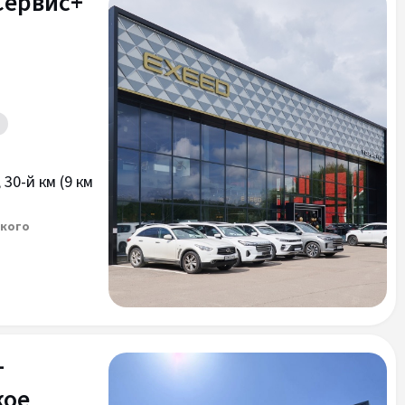
Сервис+
30-й км (9 км
ского
+
кое