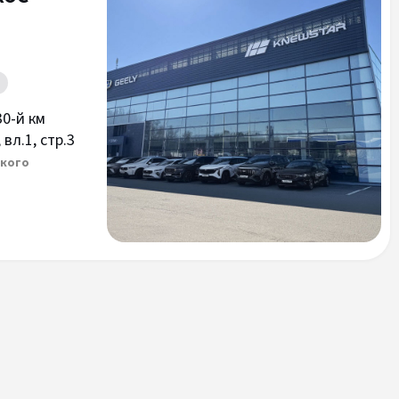
30-й км
вл.1, стр.3
ского