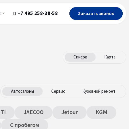
+7 495 258-38-58
Заказать звонок
ы
Список
Карта
Автосалоны
Сервис
Кузовной ремонт
ITI
JAECOO
Jetour
KGM
С пробегом