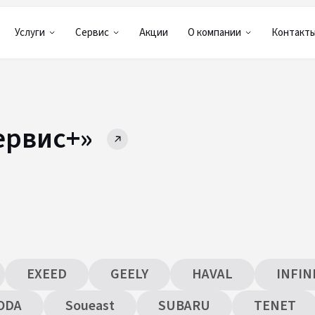
Услуги
Сервис
Акции
О компании
Контакт
ервис+»
EXEED
GEELY
HAVAL
INFIN
ODA
Soueast
SUBARU
TENET