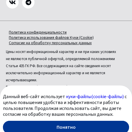
Политика конфиденциальности
Политика использования файлов Куки (Cookie)
Согласие на обработку персональных данных
Цены носят информационный характер и ни при каких условиях
не являются публичной офертой, определяемой положениями
Статьи 435 ГК РФ. Все содержащиеся на сайте сведения носят
исключительно информационный характер и не является
исчерпывающими.
Все условия приобретения автомобилей, цены, спецпредложения
и комплектации автомобилей указаны с целью ознакомления.
Данный веб-сайт использует
куки-файлы(cookie-файлы)
с
Комплектации и цены могут быть изменены без предварительного
целью повышения удобства и эффективности работы
пользователя. Продолжая использовать сайт, вы даете
оповещения.
согласие на обработку ваших персональных данных.
Официальный дилер «У Сервис+» © 2026
Понятно