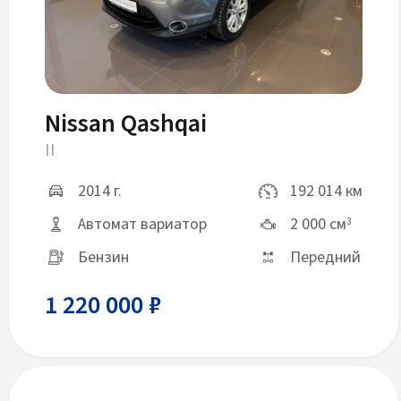
Nissan Qashqai
II
2014 г.
192 014 км
Автомат вариатор
2 000 см
3
Бензин
Передний
1 220 000 ₽