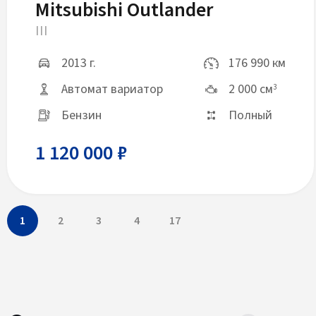
Mitsubishi Outlander
III
2013 г.
176 990 км
Автомат вариатор
2 000 см
3
Бензин
Полный
1 120 000 ₽
1
2
3
4
17