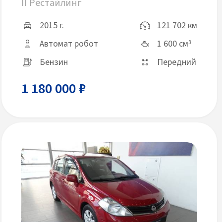
II Рестайлинг
2015 г.
121 702 км
Автомат робот
1 600 см
3
Бензин
Передний
1 180 000 ₽