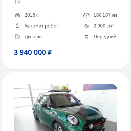
T6
2018 г.
166 167 км
Автомат робот
2 000 см
3
Дизель
Передний
3 940 000 ₽