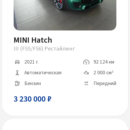
MINI Hatch
III (F55/F56) Рестайлинг
2021 г.
92 124 км
Автоматическая
2 000 см
3
Бензин
Передний
3 230 000 ₽