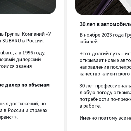
30 лет в автомобиль
ль Группы Компаний «У
В ноябре 2023 года Г
а SUBARU в России.
юбилей.
baru, а в 1996 году,
Этот долгий путь – и
 первый дилерский
открывает новые авт
тоился звания
направление послепро
качество клиентского 
ире дилер по объемам
30 лет профессиональ
любую погоду открыва
потребности по-преж
тных достижений, но
в работе.
а в России и странах
ервис+».
Именно поэтому все н