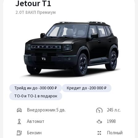
Jetour T1
2.0Т 8АКП Премиум
Трейд ин до -300 000 ₽
Кредит до -200 000 ₽
ТО-0 и ТО-1 в подарок
Внедорожник 5 дв.
245 л.с.
Автомат
1998
Бензин
Полный