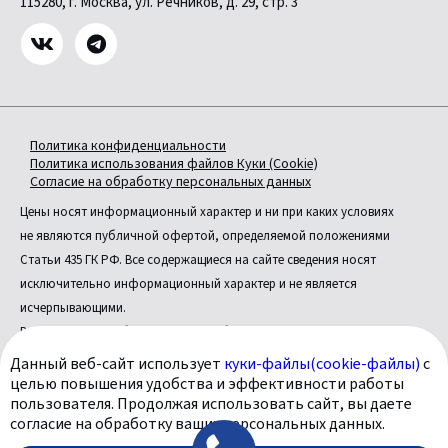
115280, г. Москва, ул. Речников, д. 29, стр. 3
Политика конфиденциальности
Политика использования файлов Куки (Cookie)
Согласие на обработку персональных данных
Цены носят информационный характер и ни при каких условиях
не являются публичной офертой, определяемой положениями
Статьи 435 ГК РФ. Все содержащиеся на сайте сведения носят
исключительно информационный характер и не является
исчерпывающими.
Все условия приобретения автомобилей, цены, спецпредложения
и комплектации автомобилей указаны с целью ознакомления.
Данный веб-сайт использует
куки-файлы(cookie-файлы)
с
Комплектации и цены могут быть изменены без предварительного
целью повышения удобства и эффективности работы
пользователя. Продолжая использовать сайт, вы даете
оповещения.
согласие на обработку ваших персональных данных.