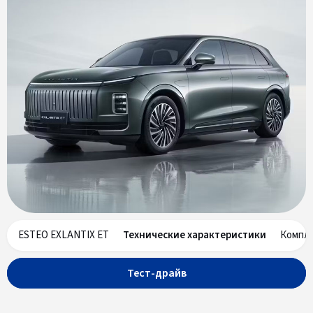
ESTEO EXLANTIX ET
Технические характеристики
Компл
Тест-драйв