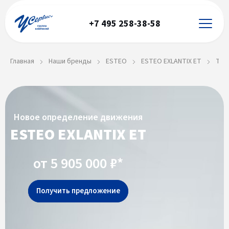
+7 495 258-38-58
Главная
Наши бренды
ESTEO
ESTEO EXLANTIX ET
Тех
Новое определение движения
ESTEO EXLANTIX ET
от 5 905 000 ₽*
Получить предложение