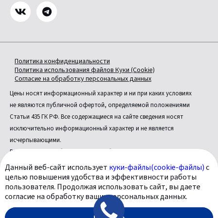
Политика конфиденциальности
Политика использования файлов Куки (Cookie)
Согласие на обработку персональных данных
Цены носят информационный характер и ни при каких условиях
не являются публичной офертой, определяемой положениями
Статьи 435 ГК РФ. Все содержащиеся на сайте сведения носят
исключительно информационный характер и не является
исчерпывающими.
Все условия приобретения автомобилей, цены, спецпредложения
и комплектации автомобилей указаны с целью ознакомления.
Данный веб-сайт использует
куки-файлы(cookie-файлы)
с
Комплектации и цены могут быть изменены без предварительного
целью повышения удобства и эффективности работы
пользователя. Продолжая использовать сайт, вы даете
оповещения.
согласие на обработку ваших персональных данных.
Официальный дилер «У Сервис+» © 2026