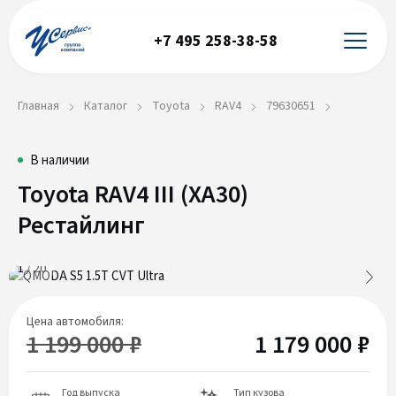
+7 495 258-38-58
Главная
Каталог
Toyota
RAV4
79630651
Toyota
79630651
В наличии
Toyota RAV4 III (XA30)
RAV4
Рестайлинг
III
(XA30)
1
/
20
Рестайлинг
Цена автомобиля:
1 199 000 ₽
1 179 000 ₽
Год выпуска
Тип кузова