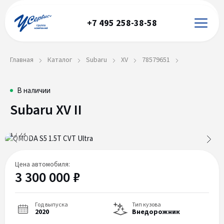
+7 495 258-38-58
Главная
Каталог
Subaru
XV
78579651
Subaru
78579651
В наличии
Subaru XV II
XV
II
1
/
23
Цена автомобиля:
3 300 000 ₽
Год выпуска
Тип кузова
2020
Внедорожник