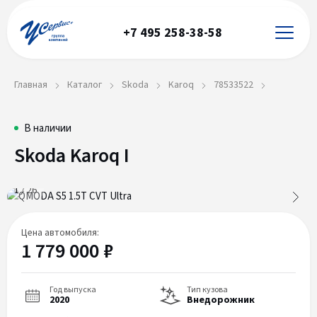
+7 495 258-38-58
Главная
Каталог
Skoda
Karoq
78533522
Skoda
78533522
В наличии
Skoda Karoq I
Karoq
I
1
/
26
Цена автомобиля:
1 779 000 ₽
Год выпуска
Тип кузова
2020
Внедорожник