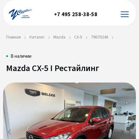
+7 495 258-38-58
Главная
Каталог
Mazda
CX-5
79670248
Mazda
79670248
В наличии
Mazda CX-5 I Рестайлинг
CX-
5
I
Рестайлинг