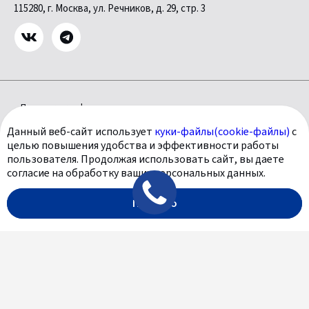
115280, г. Москва, ул. Речников, д. 29, стр. 3
Политика конфиденциальности
Политика использования файлов Куки (Cookie)
Данный веб-сайт использует
куки-файлы(cookie-файлы)
с
Согласие на обработку персональных данных
целью повышения удобства и эффективности работы
Цены носят информационный характер и ни при каких условиях
пользователя. Продолжая использовать сайт, вы даете
не являются публичной офертой, определяемой положениями
согласие на обработку ваших персональных данных.
Статьи 435 ГК РФ. Все содержащиеся на сайте сведения носят
Понятно
исключительно информационный характер и не является
исчерпывающими.
Все условия приобретения автомобилей, цены, спецпредложения
и комплектации автомобилей указаны с целью ознакомления.
Комплектации и цены могут быть изменены без предварительного
оповещения.