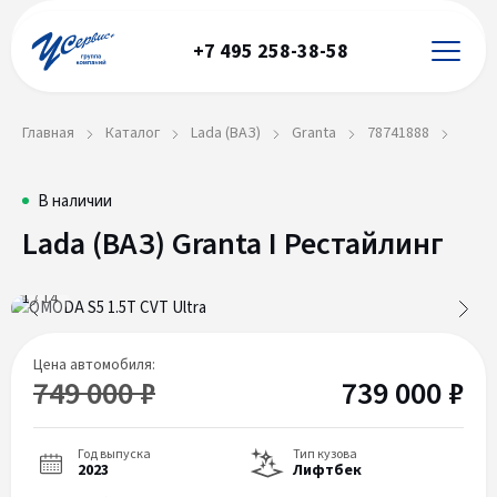
+7 495 258-38-58
Главная
Каталог
Lada (ВАЗ)
Granta
78741888
Lada
78741888
В наличии
Lada (ВАЗ) Granta I Рестайлинг
(ВАЗ)
Granta
1
/
14
I
Рестайлинг
Цена автомобиля:
749 000 ₽
739 000 ₽
Год выпуска
Тип кузова
2023
Лифтбек