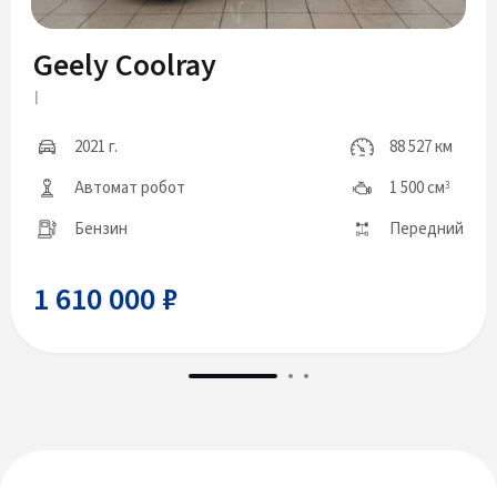
Geely Coolray
I
2021 г.
88 527 км
Автомат робот
1 500 см
3
Бензин
Передний
1 610 000 ₽