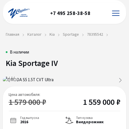
+7 495 258-38-58
Главная
Каталог
Kia
Sportage
78395542
Kia
78395542
В наличии
Kia Sportage IV
Sportage
IV
1
/
17
Цена автомобиля:
1 579 000 ₽
1 559 000 ₽
Год выпуска
Тип кузова
2016
Внедорожник