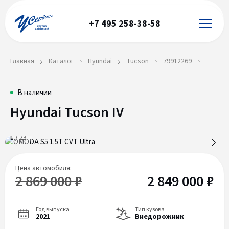
+7 495 258-38-58
Главная
Каталог
Hyundai
Tucson
79912269
Hyundai
79912269
В наличии
Hyundai Tucson IV
Tucson
IV
1
/
23
Цена автомобиля:
2 869 000 ₽
2 849 000 ₽
Год выпуска
Тип кузова
2021
Внедорожник