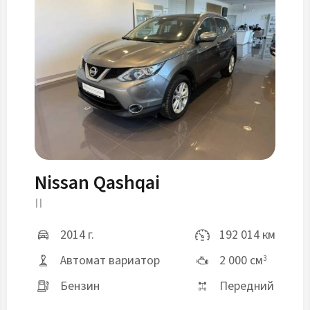
Nissan Qashqai
II
2014 г.
192 014 км
Автомат вариатор
2 000 см
3
Бензин
Передний