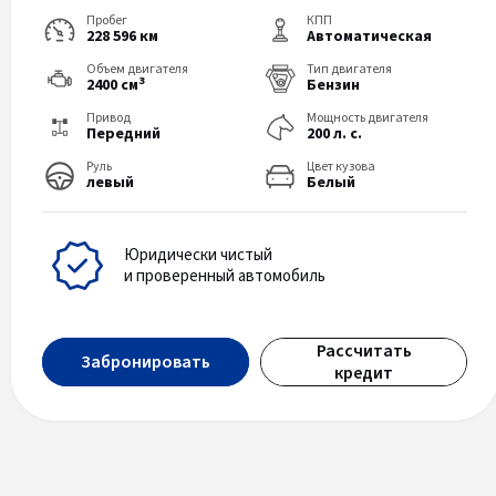
Пробег
КПП
228 596 км
Автоматическая
Объем двигателя
Тип двигателя
3
2400 см
Бензин
Привод
Мощность двигателя
Передний
200 л. с.
Руль
Цвет кузова
левый
Белый
Юридически чистый
и проверенный автомобиль
Рассчитать
Забронировать
кредит