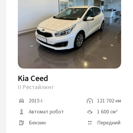
Kia Ceed
II Рестайлинг
2015 г.
121 702 км
Автомат робот
1 600 см
3
Бензин
Передний