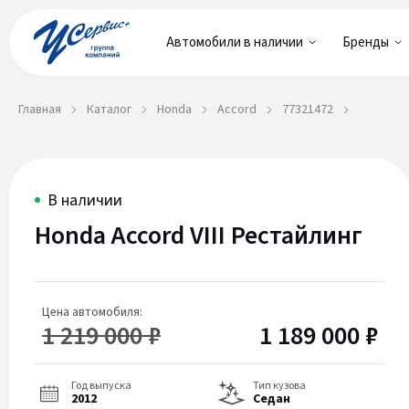
Автомобили в наличии
Бренды
Главная
Каталог
Honda
Accord
77321472
Honda
77321472
В наличии
Accord
Honda Accord VIII Рестайлинг
VIII
Цена автомобиля:
1 219 000 ₽
1 189 000 ₽
Рестайлинг
Год выпуска
Тип кузова
2012
Седан