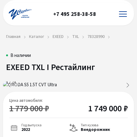
+7 495 258-38-58
Главная
Каталог
EXEED
TXL
78328990
EXEED
78328990
В наличии
EXEED TXL I Рестайлинг
TXL
I
1
/
24
Рестайлинг
Цена автомобиля:
1 779 000 ₽
1 749 000 ₽
Год выпуска
Тип кузова
2022
Внедорожник