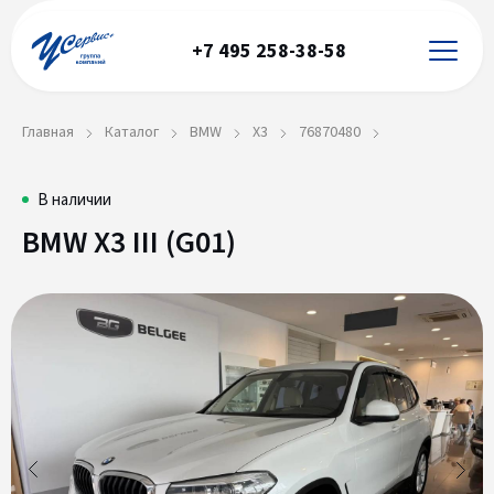
+7 495 258-38-58
Главная
Каталог
BMW
X3
76870480
BMW
76870480
В наличии
BMW X3 III (G01)
X3
III
(G01)