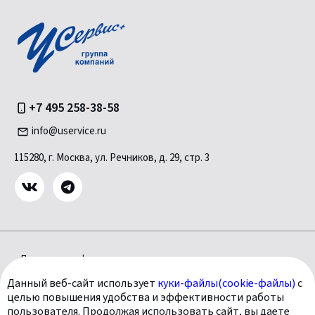
+7 495 258-38-58
info@uservice.ru
115280, г. Москва, ул. Речников, д. 29, стр. 3
Политика конфиденциальности
Политика использования файлов Куки (Cookie)
Данный веб-сайт использует
куки-файлы(cookie-файлы)
с
Согласие на обработку персональных данных
целью повышения удобства и эффективности работы
Цены носят информационный характер и ни при каких условиях
пользователя. Продолжая использовать сайт, вы даете