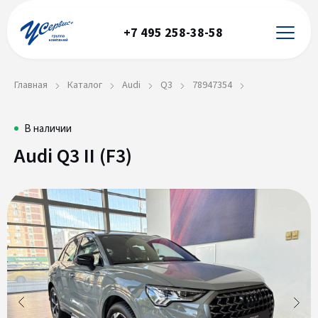
+7 495 258-38-58
Главная
Каталог
Audi
Q3
78947354
Audi
78947354
В наличии
Audi Q3 II (F3)
Q3
II
(F3)