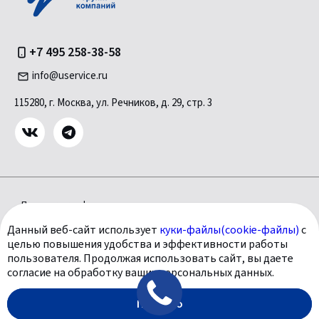
+7 495 258-38-58
info@uservice.ru
115280, г. Москва, ул. Речников, д. 29, стр. 3
Политика конфиденциальности
Политика использования файлов Куки (Cookie)
Данный веб-сайт использует
куки-файлы(cookie-файлы)
с
Согласие на обработку персональных данных
целью повышения удобства и эффективности работы
Цены носят информационный характер и ни при каких условиях
пользователя. Продолжая использовать сайт, вы даете
не являются публичной офертой, определяемой положениями
согласие на обработку ваших персональных данных.
Статьи 435 ГК РФ. Все содержащиеся на сайте сведения носят
Понятно
исключительно информационный характер и не является