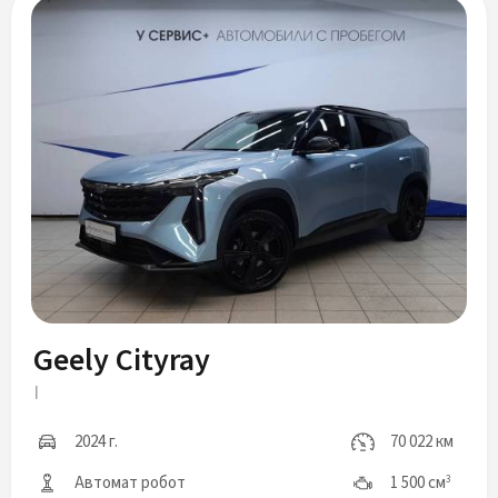
Geely Cityray
I
2024 г.
70 022 км
Автомат робот
1 500 см
3