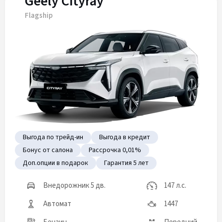
Geely Cityray
Flagship
Выгода по трейд-ин
Выгода в кредит
Бонус от салона
Рассрочка 0,01%
Доп.опции в подарок
Гарантия 5 лет
Внедорожник 5 дв.
147 л.с.
Автомат
1447