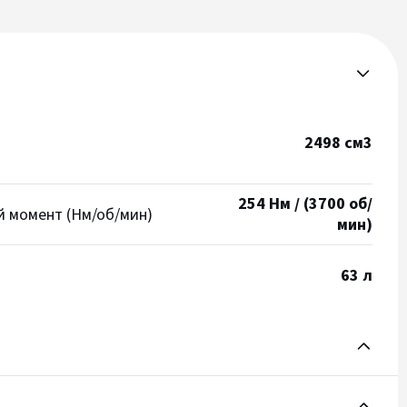
2498 см3
254 Нм / (3700 об/
 момент (Нм/об/мин)
мин)
63 л