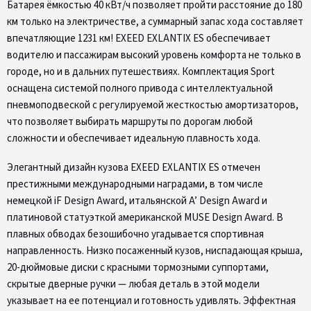
Батарея ёмкостью 40 кВт/ч позволяет пройти расстояние до 180
км только на электричестве, а суммарный запас хода составляет
впечатляющие 1231 км! EXEED EXLANTIX ES обеспечивает
водителю и пассажирам высокий уровень комфорта не только в
городе, но и в дальних путешествиях. Комплектация Sport
оснащена системой полного привода с интеллектуальной
пневмоподвеской c регулируемой жесткостью амортизаторов,
что позволяет выбирать маршруты по дорогам любой
сложности и обеспечивает идеальную плавность хода.
Элегантный дизайн кузова EXEED EXLANTIX ES отмечен
престижными международными наградами, в том числе
немецкой iF Design Award, итальянской A’ Design Award и
платиновой статуэткой американской MUSE Design Award. В
плавных обводах безошибочно угадывается спортивная
направленность. Низко посаженный кузов, ниспадающая крыша,
20-дюймовые диски с красными тормозными суппортами,
скрытые дверные ручки — любая деталь в этой модели
указывает на ее потенциал и готовность удивлять. Эффектная