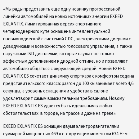
«Мы рады представить еще одну новинку прогрессивной
линейки автомобилей на новых источниках энергии EXEED
EXLANTIX. Лимитированная версия спортивного
четырехдверного купе оснащена интеллектуальной
пневмоподвеской с системой CDC, электрическими дверьми с
доводчиками и возможностью голосового управления, а также
наружными ISD дисплеями, которые служат не только
эффектным дополнением к диодной оптике, но и позволяют
автомобилю общаться с окружающей средой. Новый EXEED
EXLANTIX ES сочетает динамику спорткара с комфортом седана
представительского класса: разгон до 100 км занимает всего 4,6
секунды, а уровень оснащения и удобства в салоне
удовлетворит самым взыскательным требованиям. Новому
EXEED EXLANTIX ES удается быть идеальным в любых
обстоятельствах: в городе, на трассе и даже на треке».
EXEED EXLANTIX ES оснащен двумя электродвигателями
суммарной мощностью 469 л.с. с крутящим моментом 634 Н∙м.