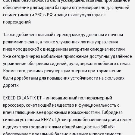
Системы безопасности были усовершенствованы: программное
обеспечение для зарядки батареи оптимизировано для лучшей
совместимости ЭЗС в РФ и защиты аккумулятора от
повреждений.
Также добавлен плавный переход между дневным и ночным
режимами экрана, а также улучшенная логика управления
пневмоподвеской с внедрением алгоритма самодиагностики.
Уже сегодня через мобильное приложение доступны: удалённое
управление обогревом сидений, руля, зеркал и лобового стекла.
Кроме того, режимы рекуперации энергии при торможении
были доработаны для повышения устойчивости на скользких
дорогах.
EXEED EXLANTIX ET – инновационный полноразмерный
кроссовер, сочетающий изящество и функциональность с
впечатляющими внедорожными возможностями. Гибридная
силовая установка REEV с 1,5-литровым бензиновым двигателем
и двумя электродвигателями общей мощностью 340 кВт
обеспечивает идеальный баланс динамики и проходимости.