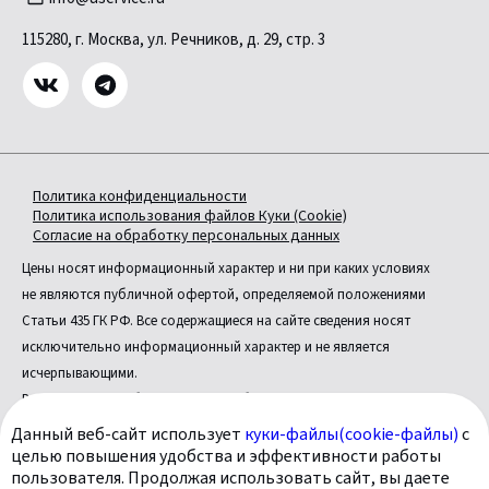
115280, г. Москва, ул. Речников, д. 29, стр. 3
Политика конфиденциальности
Политика использования файлов Куки (Cookie)
Согласие на обработку персональных данных
Цены носят информационный характер и ни при каких условиях
не являются публичной офертой, определяемой положениями
Статьи 435 ГК РФ. Все содержащиеся на сайте сведения носят
исключительно информационный характер и не является
исчерпывающими.
Все условия приобретения автомобилей, цены, спецпредложения
и комплектации автомобилей указаны с целью ознакомления.
Данный веб-сайт использует
куки-файлы(cookie-файлы)
с
Комплектации и цены могут быть изменены без предварительного
целью повышения удобства и эффективности работы
пользователя. Продолжая использовать сайт, вы даете
оповещения.