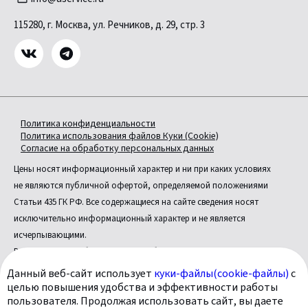
115280, г. Москва, ул. Речников, д. 29, стр. 3
Политика конфиденциальности
Политика использования файлов Куки (Cookie)
Согласие на обработку персональных данных
Цены носят информационный характер и ни при каких условиях
не являются публичной офертой, определяемой положениями
Статьи 435 ГК РФ. Все содержащиеся на сайте сведения носят
исключительно информационный характер и не является
исчерпывающими.
Все условия приобретения автомобилей, цены, спецпредложения
и комплектации автомобилей указаны с целью ознакомления.
Данный веб-сайт использует
куки-файлы(cookie-файлы)
с
Комплектации и цены могут быть изменены без предварительного
целью повышения удобства и эффективности работы
пользователя. Продолжая использовать сайт, вы даете
оповещения.