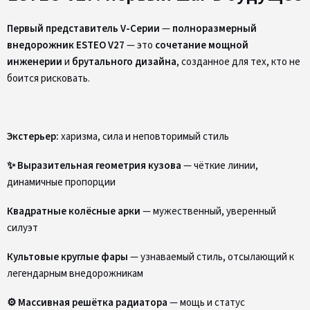
Первый представитель V-Серии
—
полноразмерный
внедорожник ESTEO V27
— это
сочетание мощной
инженерии
и
брутального дизайна
, созданное для тех, кто не
боится рисковать.
Экстерьер:
харизма, сила и неповторимый стиль
✨ Выразительная геометрия кузова
— чёткие линии,
динамичные пропорции
Квадратные колёсные арки
— мужественный, уверенный
силуэт
Культовые круглые фары
— узнаваемый стиль, отсылающий к
легендарным внедорожникам
⚙ Массивная решётка радиатора
— мощь и статус