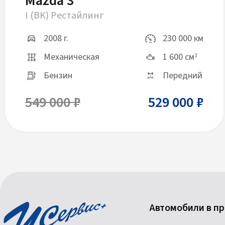
Mazda 3
I (BK) Рестайлинг
2008 г.
230 000 км
Механическая
1 600 см
3
Бензин
Передний
549 000 ₽
529 000 ₽
Автомобили в п