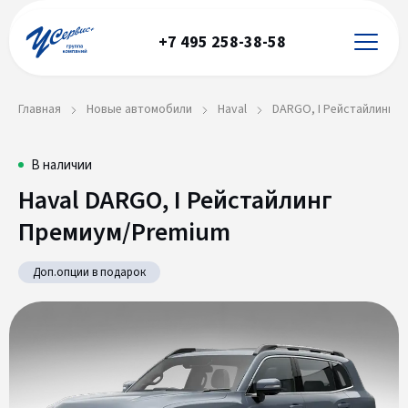
+7 495 258-38-58
Главная
Новые автомобили
Haval
DARGO, I Рейстайлинг
Haval
В наличии
Haval DARGO, I Рейстайлинг
DARGO,
Премиум/Premium
I
Рейстайлинг
Доп.опции в подарок
Премиум/Premium