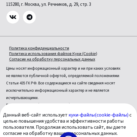
115280, г. Москва, ул. Речников, д. 29, стр. 3
Политика конфиденциальности
Политика использования файлов Куки (Cookie)
Согласие на обработку персональных данных
Цены носят информационный характер и ни при каких условиях
не являются публичной офертой, определяемой положениями
Статьи 435 ГК РФ. Все содержащиеся на сайте сведения носят
исключительно информационный характер и не является
исчерпывающими.
Все условия приобретения автомобилей, цены, спецпредложения
и комплектации автомобилей указаны с целью ознакомления.
Данный веб-сайт использует
куки-файлы(cookie-файлы)
с
Комплектации и цены могут быть изменены без предварительного
целью повышения удобства и эффективности работы
пользователя. Продолжая использовать сайт, вы даете
оповещения.
согласие на обработку ваших персональных данных.